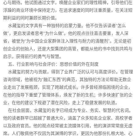
心与期待。他试图通过文字，唤醒企业家们的理性精神，引导他们在
浮躁的商业环境中保持定力，在追求速度的同时注重质量，在关注短
期利益的同时兼顾长期价值。
水藏玺的文字具有一种独特的启蒙力量。他不仅告诉读者“怎么
做”，更启发读者思考“为什么做”。他的观点往往直击要害，发人深
省，被誉为“为中国企业家群体注入理性与耐力的清醒剂”。无论是初
创企业的创始人，还是大型集团的高管，都能从他的书中找到共鸣与
启示，获得前行的勇气与智慧。
五、行业影响与社会评价：思想价值的外在刻度
水藏玺的努力与贡献，得到了业界广泛的认可与高度评价。在管理
咨询领域，他被视为“融汇东西”的典范，其独特的方法论帮助无数企
业走出了发展瓶颈，实现了跨越式成长。许多曾经濒临困境的企业，
在他的指导下重塑了管理体系，焕发了新的生机；许多快速扩张的企
业，在他的建议下规避了潜在风险，走上了稳健发展的轨道。
在社会层面，水藏玺的名字已经成为专业、务实、智慧的代名词。
他的读者群早已超越了普通大众，涵盖了众多知名企业家、高校学者
以及政府官员。他的观点经常被主流媒体引用，他的演讲常常座无虚
席。人们敬佩他不仅因为其渊博的学识，更因为他那份扎根大地、心