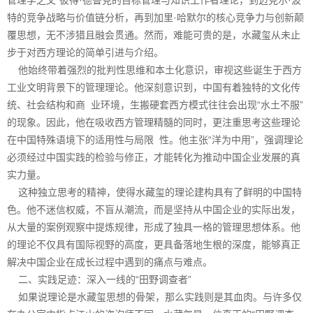
特的竞争战略与价值链分析，再到加里·哈默尔的核心竞争力与创新颠
覆思想，无不涉猎且融会贯通。然而，难能可贵的是，水藏玺从未止
步于对西方理论的简单引进与介绍。
他始终带着强烈的批判性思维和本土化意识，审视这些诞生于西方
工业文明背景下的管理理论。他深刻意识到，中国有着独特的文化传
统、社会结构和商 业环境，生搬硬套西方模式往往会出现“水土不服”
的现象。因此，他在吸收西方管理精髓的同时，更注重思考这些理论
在中国特殊语境下的适用性与局限 性。他主张“洋为中用”，强调理论
必须经过中国实践的检验与修正，才能转化为推动中国企业发展的真
实力量。
这种独立思考的精神，使得水藏玺的理论建构具有了鲜明的中国特
色。他不迷信权威，不盲从潮流，而是坚持从中国企业的实际出发，
从大量的案例观察中提炼规律，形成了独具一格的管理思想体系。他
的理论不仅具有国际视野的高度，更具备落地生根的深度，能够真正
解决中国企业在成长过程中遇到的痛点与难点。
二、实践足迹：深入一线的“田野调查者”
如果说理论是水藏玺思想的骨架，那么实践则是其血肉。与许多仅