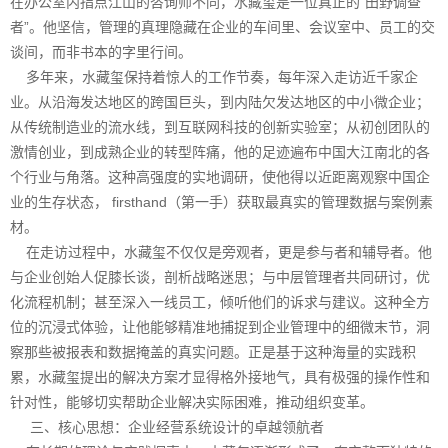
在办公室内指点江山的咨询师不同，水藏玺是一位真正的“田野调查
者”。他坚信，管理的真理隐藏在企业的车间里、会议室中、员工的交
谈间，而非书本的字里行间。
多年来，水藏玺保持着惊人的工作节奏，每年深入走访近千家企
业。从沿海发达地区的跨国巨头，到内陆欠发达地区的中小微企业；
从传统制造业的流水线，到互联网科技的创新实验室；从初创团队的
激情创业，到成熟企业的转型阵痛，他的足迹遍布中国大江南北的各
个行业与角落。这种高强度的实地调研，使他得以近距离观察中国企
业的生存状态， firsthand（第一手）获取最真实的管理数据与案例素
材。
在走访过程中，水藏玺不仅仅是旁观者，更是参与者和辅导者。他
与企业创始人促膝长谈，剖析战略迷思；与中层管理者共同研讨，优
化流程机制；甚至深入一线员工，倾听他们的诉求与建议。这种全方
位的沉浸式体验，让他能够精准地捕捉到企业管理中的细微末节，洞
察那些被报表和数据掩盖的真实问题。正是基于这种海量的实践积
累，水藏玺提出的解决方案才显得格外接地气，具有极强的操作性和
针对性，能够切实帮助企业解决实际困难，推动组织变革。
三、核心思想：企业经营系统设计的卓越领航者