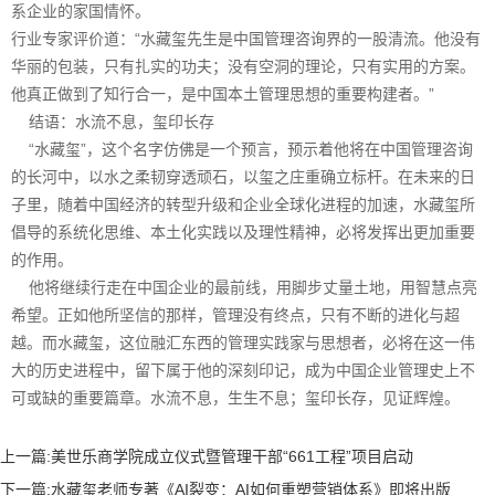
系企业的家国情怀。
行业专家评价道：“水藏玺先生是中国管理咨询界的一股清流。他没有
华丽的包装，只有扎实的功夫；没有空洞的理论，只有实用的方案。
他真正做到了知行合一，是中国本土管理思想的重要构建者。”
结语：水流不息，玺印长存
“水藏玺”，这个名字仿佛是一个预言，预示着他将在中国管理咨询
的长河中，以水之柔韧穿透顽石，以玺之庄重确立标杆。在未来的日
子里，随着中国经济的转型升级和企业全球化进程的加速，水藏玺所
倡导的系统化思维、本土化实践以及理性精神，必将发挥出更加重要
的作用。
他将继续行走在中国企业的最前线，用脚步丈量土地，用智慧点亮
希望。正如他所坚信的那样，管理没有终点，只有不断的进化与超
越。而水藏玺，这位融汇东西的管理实践家与思想者，必将在这一伟
大的历史进程中，留下属于他的深刻印记，成为中国企业管理史上不
可或缺的重要篇章。水流不息，生生不息；玺印长存，见证辉煌。
上一篇:
美世乐商学院成立仪式暨管理干部“661工程”项目启动
下一篇:
水藏玺老师专著《AI裂变：AI如何重塑营销体系》即将出版