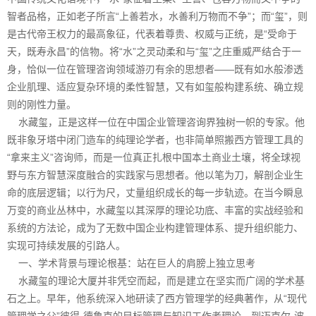
智者品格，正如老子所言“上善若水，水善利万物而不争”；而“玺”，则
是古代帝王权力的最高象征，代表着尊贵、权威与正统，是“受命于
天，既寿永昌”的信物。将“水”之灵动柔和与“玺”之庄重威严结合于一
身，恰似一位在管理咨询领域游刃有余的思想者——既有如水般渗透
企业肌理、适应复杂环境的柔性智慧，又有如玺般构建系统、确立规
则的刚性力量。
水藏玺，正是这样一位在中国企业管理咨询界独树一帜的专家。他
既非象牙塔中闭门造车的纯理论学者，也非简单照搬西方管理工具的
“拿来主义”咨询师，而是一位真正扎根中国本土商业土壤，将全球视
野与东方智慧深度融合的实践家与思想者。他以笔为刀，解剖企业生
命的底层逻辑；以行为尺，丈量组织成长的每一步轨迹。在当今瞬息
万变的商业丛林中，水藏玺以其深厚的理论功底、丰富的实战经验和
系统的方法论，成为了无数中国企业构建管理体系、提升组织能力、
实现可持续发展的引路人。
一、学术背景与理论根基：站在巨人的肩膀上独立思考
水藏玺的理论大厦并非凭空而起，而是建立在坚实而广阔的学术基
石之上。早年，他系统深入地研读了西方管理学的经典著作，从“现代
管理学之父”彼得·德鲁克的目标管理与知识工作者理论，到迈克尔·波