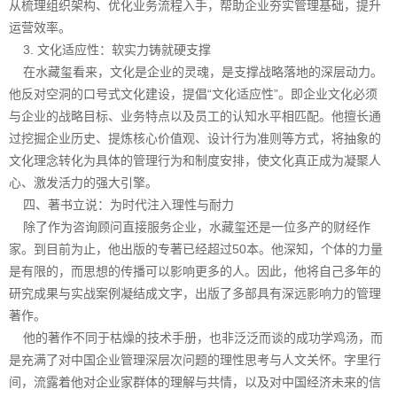
从梳理组织架构、优化业务流程入手，帮助企业夯实管理基础，提升
运营效率。
3. 文化适应性：软实力铸就硬支撑
在水藏玺看来，文化是企业的灵魂，是支撑战略落地的深层动力。
他反对空洞的口号式文化建设，提倡“文化适应性”。即企业文化必须
与企业的战略目标、业务特点以及员工的认知水平相匹配。他擅长通
过挖掘企业历史、提炼核心价值观、设计行为准则等方式，将抽象的
文化理念转化为具体的管理行为和制度安排，使文化真正成为凝聚人
心、激发活力的强大引擎。
四、著书立说：为时代注入理性与耐力
除了作为咨询顾问直接服务企业，水藏玺还是一位多产的财经作
家。到目前为止，他出版的专著已经超过50本。他深知，个体的力量
是有限的，而思想的传播可以影响更多的人。因此，他将自己多年的
研究成果与实战案例凝结成文字，出版了多部具有深远影响力的管理
著作。
他的著作不同于枯燥的技术手册，也非泛泛而谈的成功学鸡汤，而
是充满了对中国企业管理深层次问题的理性思考与人文关怀。字里行
间，流露着他对企业家群体的理解与共情，以及对中国经济未来的信