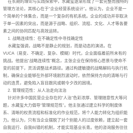
在长期的理论与实践探索中，水藏玺逐渐形成了一套完整而独特的
管理方法论，其核心在于“企业经营系统设计”。他认为，企业不是一
个简单的个体集合，而是一个复杂的有机系统。企业的成功并非取决
于单一因素的突出，而是源于战略、组织、流程、文化、人才等各要
素之间的协同匹配与高效运转。
1. 战略连续性：在不确定性中寻找确定性
水藏玺强调，战略不是静止的规划，而是动态的演进。在
VUCA（易变、不确定、复杂、模糊）时代，企业面临着前所未有的
挑战。他提出“战略连续性”概念，主张企业在保持核心愿景与使命不
变的前提下，灵活调整战术路径。通过构建敏捷的战略解码与执行机
制，确保企业能够在外部环境剧烈波动时，依然保持方向的清晰与行
动的连贯，避免陷入盲目跟风或朝令夕改的困境。
2. 管理规范性：从人治走向法治
针对许多中国民营企业存在的“人治”色彩浓厚、管理随意性大等问
题，水藏玺大力倡导“管理规范性”。他主张通过建立科学的制度体
系、清晰的权责流程和标准化的作业规范，将个人能力转化为组织能
力。他认为，只有当企业摆脱了对个别能人的过度依赖，建立起一套
自我运行、自我纠错的机制，才能实现基业长青。他的咨询服务往往