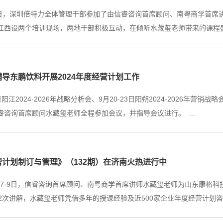
-17日，深圳倍特力全体管理干部参加了由信睿咨询首席顾问、南粤商学首
江西设两个培训现场，两地干部积极互动，在倾听水藏玺老师带来的课程盛宴
导东鹏饮料开展2024年度经营计划工作
0日阳江2024-2026年战略分析会、9月20-23日阳朔2024-2026年营销
睿咨询首席顾问水藏玺老师全程参加会议，并指导会议进行。 ...
营计划制订与管理》（132期）在济南火热进行中
10月7-9日，信睿咨询首席顾问、南粤商学首席讲师水藏玺老师为山东康
32次讲解，水藏玺老师凭借多年的授课经验及近500家企业年度经营计划咨询