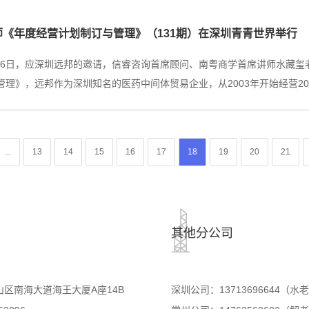
师《年度经营计划制订与管理》（131期）在深圳青青世界举行
10月6日，应深圳远邦的邀请，信睿咨询首席顾问、南粤商学首席讲师水藏
管理》，远邦作为深圳知名的医药中间体贸易企业，从2003年开始经营20年
...
13
14
15
16
17
18
19
20
21
其他分公司
区南海大道海王大厦A座14B
深圳公司：13713696644（水