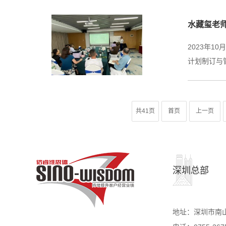
水藏玺老
2023年
计划制订与
共41页
首页
上一页
深圳总部
地址：深圳市南山