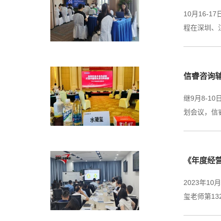
10月16
程在深圳、
信睿咨询辅
继9月8-1
划会议，信
《年度经
2023年
玺老师第1