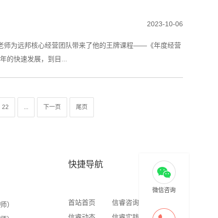
2023-10-06
玺老师为远邦核心经营团队带来了他的王牌课程——《年度经营
的快速发展，到目...
22
...
下一页
尾页
快捷导航
微信咨询
首站首页
信睿咨询
信睿商学
老师）
信睿动态
信睿实践
信睿出版