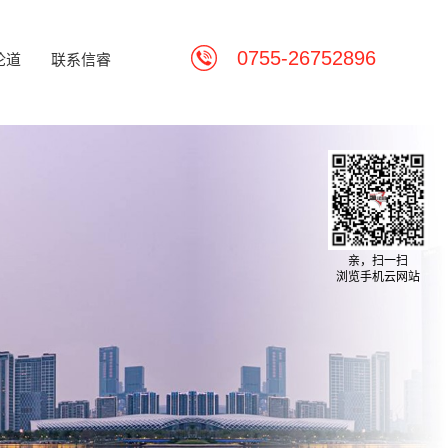
0755-26752896
论道
联系信睿
亲，扫一扫
浏览手机云网站