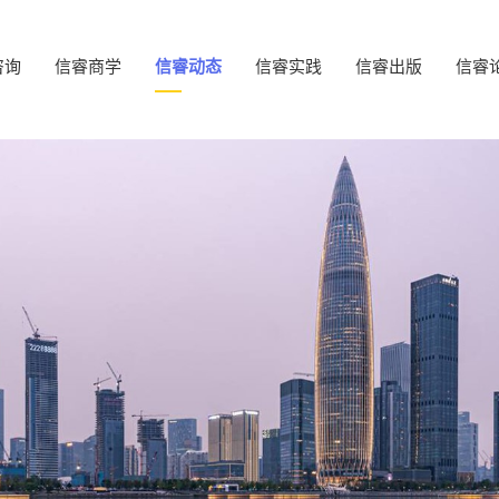
咨询
信睿商学
信睿动态
信睿实践
信睿出版
信睿