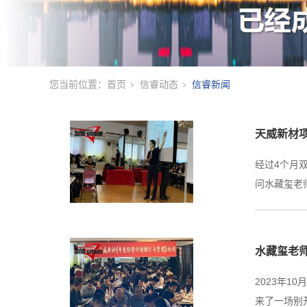
您当前位置：
首页
信睿动态
信睿新闻
天威新材
经过4个月
问水藏玺老
水藏玺老
2023年
来了一场别