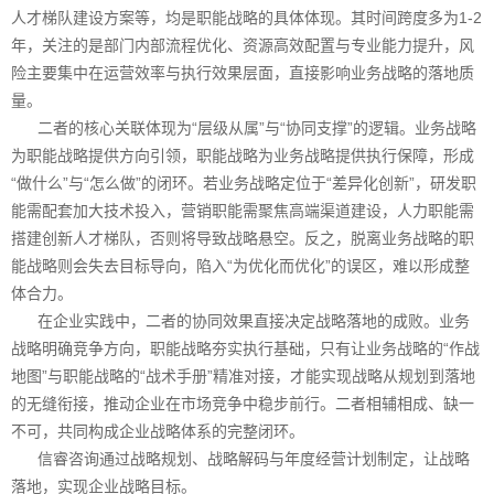
人才梯队建设方案等，均是职能战略的具体体现。其时间跨度多为1-2
年，关注的是部门内部流程优化、资源高效配置与专业能力提升，风
险主要集中在运营效率与执行效果层面，直接影响业务战略的落地质
量。
二者的核心关联体现为“层级从属”与“协同支撑”的逻辑。业务战略
为职能战略提供方向引领，职能战略为业务战略提供执行保障，形成
“做什么”与“怎么做”的闭环。若业务战略定位于“差异化创新”，研发职
能需配套加大技术投入，营销职能需聚焦高端渠道建设，人力职能需
搭建创新人才梯队，否则将导致战略悬空。反之，脱离业务战略的职
能战略则会失去目标导向，陷入“为优化而优化”的误区，难以形成整
体合力。
在企业实践中，二者的协同效果直接决定战略落地的成败。业务
战略明确竞争方向，职能战略夯实执行基础，只有让业务战略的“作战
地图”与职能战略的“战术手册”精准对接，才能实现战略从规划到落地
的无缝衔接，推动企业在市场竞争中稳步前行。二者相辅相成、缺一
不可，共同构成企业战略体系的完整闭环。
信睿咨询通过战略规划、战略解码与年度经营计划制定，让战略
落地，实现企业战略目标。