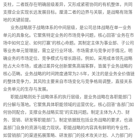
支柱，二者既存在明确层级差异，又形成紧密协同的有机整体，共同
支撑企业实现长远发展目标。厘清二者的边界与关联，是战略有效落
地的关键前提。
业务战略居于战略体系的中间层级，是公司总体战略在单一业务
单元的具象化。它聚焦特定业务的市场竞争问题，核心回答“业务在市
场中如何立足、如何打赢”的核心命题。其制定主体为事业部、子公司
等业务单元管理层，需立足行业环境、市场需求与竞争对手情况，明
确业务的市场定位、竞争模式与增长路径。例如，采用成本领先战略
抢占大众市场，或通过差异化创新聚焦高端客群，皆属于业务战略的
核心范畴。业务战略的时间跨度通常为2-5年，关注的是业务全价值链
的整体竞争力，其风险主要来自市场变化与竞争格局调整，直接关系
业务单元的生存与发展。
职能战略则处于战略体系的执行层级，是业务战略在各职能部门
的分解与落地。它聚焦具体职能领域的运营优化，核心回答“各部门如
何协同配合，支撑业务战略实现”的实践问题。制定主体为人力、财
务、营销、研发等职能部门，制定依据既包括业务战略的要求，也涵
盖部门自身的资源与能力现状。职能战略的内容具有鲜明的专业性，
如营销部门的渠道拓展策略、研发部门的技术攻关计划、人力部门的