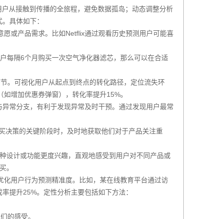
户从接触到传播的全旅程，避免数据孤岛；‌动态调整分析
式。具体如下：
或产品需求。比如Netflix通过观看历史预测用户可能喜
户每隔6个月购买一次空气净化器滤芯，那么可以在合适
环节。可视化用户从起点到终点的转化路径，定位流失环
程（如增加优惠券弹窗），转化率提升15%。
与异常分支，有利于发现异常及时干预。通过发现用户最常
。
买决策的关键阶段时，及时地获取他们对于产品关注重
一种设计或功能更度兴趣，直观地感受到用户对不同产品或
买。
优化用户行为预测精准度。比如，某在线教育平台通过访
率提升25%。定性分析主要包括如下方法：‌
他们的感受。