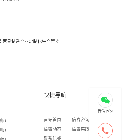
:
家具制造企业定制化生产管控
快捷导航
微信咨询
首站首页
信睿咨询
信睿商学
老师）
信睿动态
信睿实践
信睿出版
老师）
联系信睿
老师）