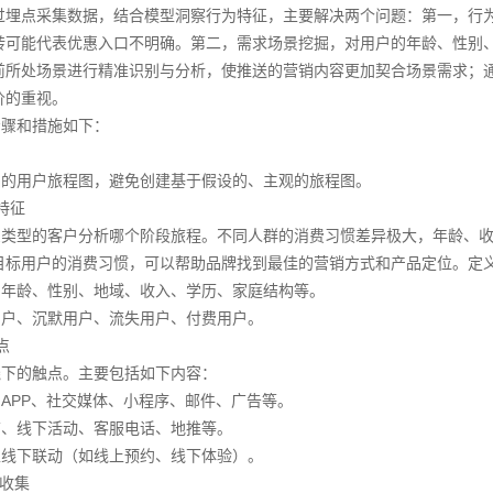
过埋点采集数据，结合模型洞察行为特征，主要解决两个问题：第一，‌行
转可能代表优惠入口不明确。第二，‌需求场景挖掘，对用户的年龄、性别
前所处场景进行精准识别与分析，使推送的营销内容更加契合场景需求；
价的重视。
骤和措施如下：
用户旅程图，避免创建基于假设的、主观的旅程图。
特征
型的客户分析哪个阶段旅程。不同人群的消费习惯差异极大，年龄、收
目标用户的消费习惯，可以帮助品牌找到最佳的营销方式和产品定位。定
：年龄、性别、地域、收入、学历、家庭结构等。
用户、沉默用户、流失用户、付费用户。
点
下的触点。主要包括如下内容：
APP、社交媒体、小程序、邮件、广告等。
店、线下活动、客服电话、地推等。
上线下联动（如线上预约、线下体验）。
据收集