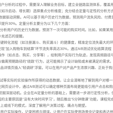
户分析的过程中，需要深入理解业务目标，‌建立全链路监测体系，覆盖用
（如冷启动、增长期）选择重点分析维度；充分‌结合定量与定性的分析方
据驱动洞察。AI可以基于用户历史行为数据，预测用户流失风险、付费意愿
率提升30%。定量分析主要分为以下几个方面：
分析用户的历史行为数据，预测下一次可能的购买时间。比如，如果某用
补充滤芯的提醒。
验关键转化流程（如注册漏斗、购买漏斗）的健康度，精准定位流失最大的
发现“加入购物车到结算”环节流失率高达30%，通过A/B测试优化结算流
户操作（如点击、购买、分享等），绘制用户实际行为轨迹，发现高频路径
些偏离预期路径的“绕路”行为，这可能揭示了设计缺陷或未被满足的需求
详情页插入“轻调研”浮窗。可以在用户对产品产生浓厚兴趣、正处于购
B测试等实际的实验操作所获得的动态数据，让企业清晰地了解到用户对哪
在网页设计中，通过A/B测试可以确定哪种页面布局更能吸引用户点击和购
掘深层动机。企业在AI定量分析的基础上，需要进一步进行定性分析，
的主要原因是“没有大块时间学习”，随后推出“5分钟微课”功能，课程完成
线上或线下的模式，深度了解用户决策过程、痛点与期望。
观察用户实际操作，记录困惑与错误。让用户在实际使用场景中记录和表达