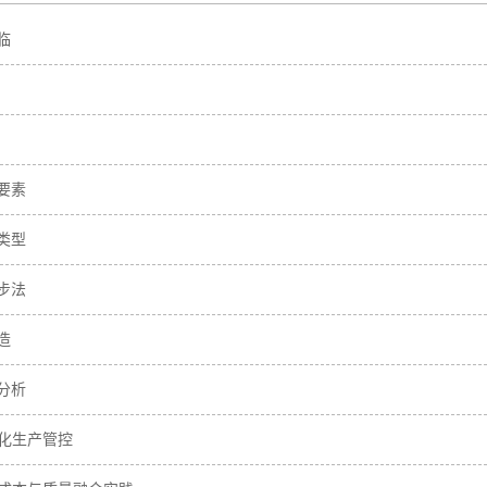
临
要素
类型
步法
造
分析
化生产管控