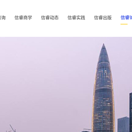
咨询
信睿商学
信睿动态
信睿实践
信睿出版
信睿