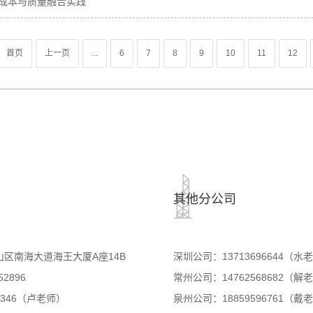
成本与质量融合实践
首页
上一页
...
6
7
8
9
10
11
12
其他分公司
区南海大道海王大厦A座14B
深圳公司：13713696644（水
52896
常州公司：14762568682（解
1346（卢老师）
泉州公司：18859596761（戴