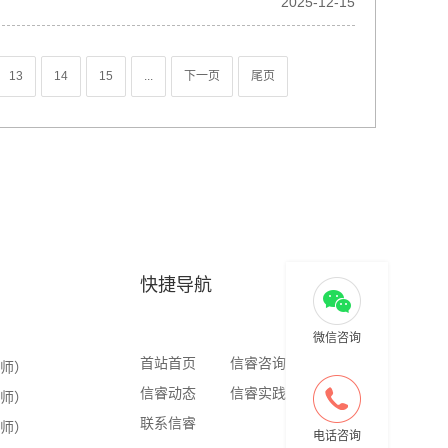
2025-12-15
13
14
15
...
下一页
尾页
快捷导航
微信咨询
首站首页
信睿咨询
信睿商学
老师）
信睿动态
信睿实践
信睿出版
老师）
联系信睿
老师）
电话咨询