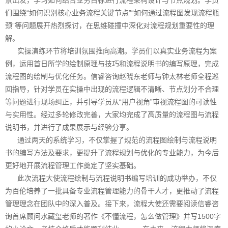
们围绕“如何识别核心业务流程关键节点”“如何通过流程图发现流程瓶
颈”等问题展开热烈探讨，在思维碰撞中深化对流程规划重要性的理
解。
实操演练环节将培训氛围推向高潮。学员们以真实业务流程为案
例，运用首日所学的绘制原理与技巧和流程说明书的编写原理，完成
流程图的绘制与优化任务。信睿咨询赵晓东老师与钟太林老师全程巡
回指导，针对学员在实操中出现的流程逻辑不清晰、节点划分不合理
等问题进行现场纠正，并引导学员从“用户视角”审视流程图的可读性
与实用性。经过多轮修改完善，大家均完成了高质量的流程图与流程
说明书，并进行了成果展示与经验分享。
通过两天的系统学习，不仅掌握了规范的流程图绘制与流程说明
书的编写方法及要求，更提升了流程规划与优化的专业能力，为今后
更好地开展流程管理工作奠定了坚实基础。
此次流程大使流程绘制与流程说明书编写培训的成功举办，不仅
为百伦培养了一批具备专业流程管理能力的骨干人才，更推动了流程
管理理念在团队中的深入普及。接下来，流程大使还需要阅读信睿咨
询首席顾问水藏玺老师的著作《不懂流程，怎么做管理》并写1500字