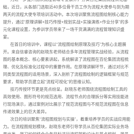
础，近日，从各部门选取近40多位骨干员工作为流程大使参与到为期
两天的流程大使专项培训活动中。本次培训聚焦流程图绘制核心能力
提升，通过“原理讲解+技巧传授+规划实战+实操演练+作业分享”的多
元化课程设置，为参训学员带来了一场干货满满的流程管理知识盛
宴。
在首日的培训中，课程以“流程图绘制原理及技巧”为核心主题展
开。来自信睿咨询的赵晓东老师结合多年流程管理实战经验，从流程
图的基本概念、核心要素讲起，系统解读了流程图在百伦集团流程梳
理、优化及标准化过程中的重要作用。在原理讲解环节，通过对比不
同类型流程图的适用场景，深入剖析了流程图绘制的逻辑框架与规范
要求，帮助学员建立起“流程可视化”的思维认知。
技巧传授环节更是亮点纷呈。赵晓东老师围绕流程图绘制工具的
高效使用、图形符号的规范选用、流程节点的合理拆分等实用技能进
行现场演示，通过案例对比展示了规范流程图与不规范流程图在信息
传递效果上的巨大差异。
次日的培训聚焦“流程图规划与实操”，着重培养学员的实战应用能
力。在流程图规划模块，赵晓东老师引导学员从百伦集团实际业务场
景出发，学习如何结合业务目标进行流程架构设计与节点规划。学员