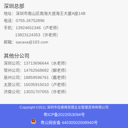
深圳总部
地址：深圳市南山区南海大道海王大厦A座14B
电话：0755-26752896
手机：13924651346（卢老师）
13823124353（许老师）
邮箱：sacaxa@163.com
其他分公司
深圳公司：13713696644（水老师）
常州公司：14762568682（解老师）
泉州公司：18859596761（戴老师）
太原公司：15035915010（卢老师）
济南公司：13031707055（许老师）
Copyright ©2011 深圳市信睿维思德企业管理咨询有限公司
粤ICP备‪2022053094‬号
粤公网安备 44030502008940号