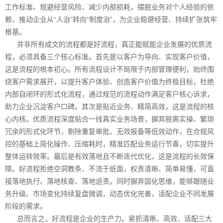
工作标准、规避经营风险、减少内部损耗，摆脱业务对个人经验的依
赖，推动企业从“人治”转向“制度治”，为企业稳健经营、持续扩张筑牢
根基。
并非所有成文的流程都是好流程，真正能赋能企业发展的优质流
程，必须具备三个核心标准。首先是以客户为导向、实现客户价值，
这是流程的根本初心。所有流程设计不局限于内部管理便利，始终围
绕客户需求展开，以提升客户体验、创造客户价值为终极目标，杜绝
内部自闭环的形式化流程，通过规范的流程动作满足客户核心诉求，
助力企业沉淀客户口碑。其次是贴近业务、精简高效，这是流程的核
心内核。优质流程深度贴合一线真实业务场景，摒弃脱离实操、繁琐
冗余的形式化环节，剔除重复审批、无效报备等低效动作，在合规风
控的基础上简化操作、压缩耗时，精准匹配业务运行节奏，切实提升
整体运转效率。最后是有效落地且不断迭代优化，这是流程的长效保
障。好流程拒绝空洞教条、不流于纸面，权责清晰、简单易懂，可直
接落地执行、落地核查、落地追责。同时摒弃固化思维，能够跟随业
务升级、市场变化持续复盘微调，动态优化完善，适配企业不同发展
阶段的需求。
总而言之，好流程是企业的生产力。紧抓清晰、高效、适配三大