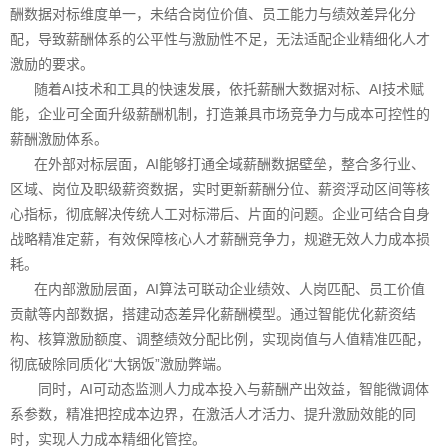
酬数据对标维度单一，未结合岗位价值、员工能力与绩效差异化分
配，导致薪酬体系的公平性与激励性不足，无法适配企业精细化人才
激励的要求。
随着AI技术和工具的快速发展，依托薪酬大数据对标、AI技术赋
能，企业可全面升级薪酬机制，打造兼具市场竞争力与成本可控性的
薪酬激励体系。
在外部对标层面，AI能够打通全域薪酬数据壁垒，整合多行业、
区域、岗位及职级薪资数据，实时更新薪酬分位、薪资浮动区间等核
心指标，彻底解决传统人工对标滞后、片面的问题。企业可结合自身
战略精准定薪，有效保障核心人才薪酬竞争力，规避无效人力成本损
耗。
在内部激励层面，AI算法可联动企业绩效、人岗匹配、员工价值
贡献等内部数据，搭建动态差异化薪酬模型。通过智能优化薪资结
构、核算激励额度、调整绩效分配比例，实现岗值与人值精准匹配，
彻底破除同质化“大锅饭”激励弊端。
同时，AI可动态监测人力成本投入与薪酬产出效益，智能微调体
系参数，精准把控成本边界，在激活人才活力、提升激励效能的同
时，实现人力成本精细化管控。