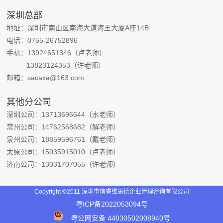
深圳总部
地址：深圳市南山区南海大道海王大厦A座14B
电话：0755-26752896
手机：13924651346（卢老师）
13823124353（许老师）
邮箱：sacaxa@163.com
其他分公司
深圳公司：13713696644（水老师）
常州公司：14762568682（解老师）
泉州公司：18859596761（戴老师）
太原公司：15035915010（卢老师）
济南公司：13031707055（许老师）
Copyright ©2011 深圳市信睿维思德企业管理咨询有限公司
粤ICP备‪2022053094‬号
粤公网安备 44030502008940号