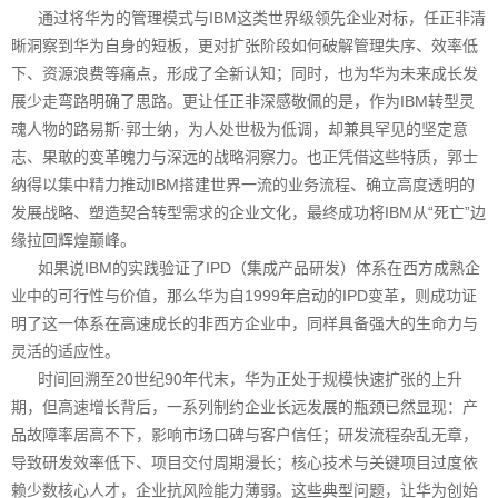
通过将华为的管理模式与IBM这类世界级领先企业对标，任正非清
晰洞察到华为自身的短板，更对扩张阶段如何破解管理失序、效率低
下、资源浪费等痛点，形成了全新认知；同时，也为华为未来成长发
展少走弯路明确了思路。更让任正非深感敬佩的是，作为IBM转型灵
魂人物的路易斯·郭士纳，为人处世极为低调，却兼具罕见的坚定意
志、果敢的变革魄力与深远的战略洞察力。也正凭借这些特质，郭士
纳得以集中精力推动IBM搭建世界一流的业务流程、确立高度透明的
发展战略、塑造契合转型需求的企业文化，最终成功将IBM从“死亡”边
缘拉回辉煌巅峰。
如果说IBM的实践验证了IPD（集成产品研发）体系在西方成熟企
业中的可行性与价值，那么华为自1999年启动的IPD变革，则成功证
明了这一体系在高速成长的非西方企业中，同样具备强大的生命力与
灵活的适应性。
时间回溯至20世纪90年代末，华为正处于规模快速扩张的上升
期，但高速增长背后，一系列制约企业长远发展的瓶颈已然显现：产
品故障率居高不下，影响市场口碑与客户信任；研发流程杂乱无章，
导致研发效率低下、项目交付周期漫长；核心技术与关键项目过度依
赖少数核心人才，企业抗风险能力薄弱。这些典型问题，让华为创始