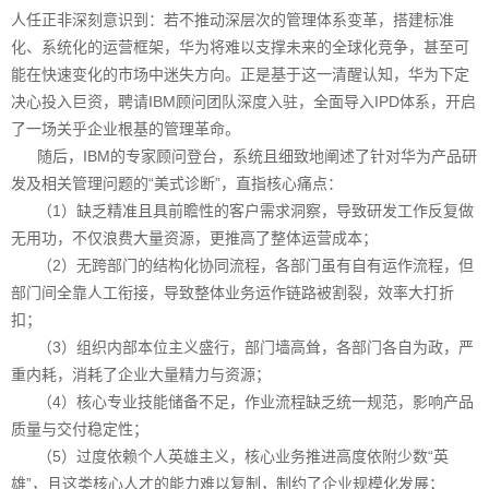
人任正非深刻意识到：若不推动深层次的管理体系变革，搭建标准
化、系统化的运营框架，华为将难以支撑未来的全球化竞争，甚至可
能在快速变化的市场中迷失方向。正是基于这一清醒认知，华为下定
决心投入巨资，聘请IBM顾问团队深度入驻，全面导入IPD体系，开启
了一场关乎企业根基的管理革命。
随后，IBM的专家顾问登台，系统且细致地阐述了针对华为产品研
发及相关管理问题的“美式诊断”，直指核心痛点：
（1）缺乏精准且具前瞻性的客户需求洞察，导致研发工作反复做
无用功，不仅浪费大量资源，更推高了整体运营成本；
（2）无跨部门的结构化协同流程，各部门虽有自有运作流程，但
部门间全靠人工衔接，导致整体业务运作链路被割裂，效率大打折
扣；
（3）组织内部本位主义盛行，部门墙高耸，各部门各自为政，严
重内耗，消耗了企业大量精力与资源；
（4）核心专业技能储备不足，作业流程缺乏统一规范，影响产品
质量与交付稳定性；
（5）过度依赖个人英雄主义，核心业务推进高度依附少数“英
雄”，且这类核心人才的能力难以复制，制约了企业规模化发展；