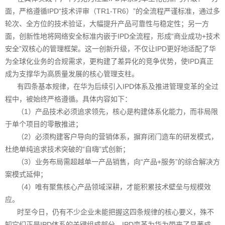
面，严格遵循IPD“技术评审（TR1-TR6）”的全流程严谨标准，通过多
轮次、全方位的技术验证，大幅提升产品可靠性与稳定性；另一方
面，创新性地将网络安全标准内嵌于IPD全流程，形成“商业成功+技术
安全”双核心的管理框架。这一创新升级，不仅让IPD更好地适配了华
为全球化业务的合规需求，更构建了差异化的竞争优势，使IPD真正
成为支撑华为高质量发展的核心管理支柱。
有四条基本规律，在华为后续引入IPD体系及推进管理变革的全过
程中，被始终严格遵循。具体内容如下：
（1）产品技术必须追求领先，核心是构建体系化能力，而非局限
于单个项目的零散推进；
（2）必须构建客户导向的营销体系，摒弃闭门造车的研发模式，
杜绝单纯追求技术突破的“自嗨”式创新；
（3）业务布局需超越单一产品销售，向“产品+服务”的综合解决方
案模式延伸；
（4）唯有聚焦核心产品领域深耕，才能积累技术壁垒与规模效
应。
时至今日，仍有不少企业未能把握这四条规律的核心要义，殊不
知它们正是IPD体系的关键组成部分。IPD变革为华为带来了显著成