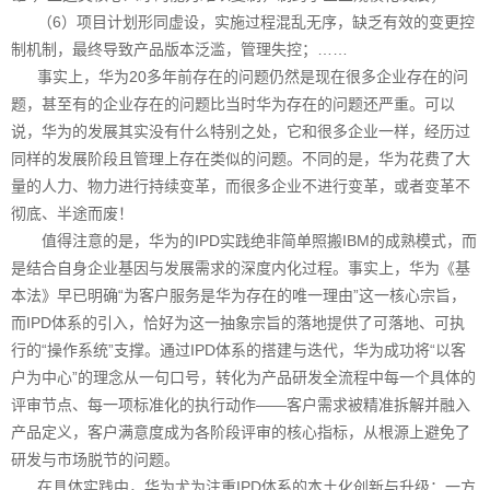
（6）项目计划形同虚设，实施过程混乱无序，缺乏有效的变更控
制机制，最终导致产品版本泛滥，管理失控；……
事实上，华为20多年前存在的问题仍然是现在很多企业存在的问
题，甚至有的企业存在的问题比当时华为存在的问题还严重。可以
说，华为的发展其实没有什么特别之处，它和很多企业一样，经历过
同样的发展阶段且管理上存在类似的问题。不同的是，华为花费了大
量的人力、物力进行持续变革，而很多企业不进行变革，或者变革不
彻底、半途而废！
值得注意的是，华为的IPD实践绝非简单照搬IBM的成熟模式，而
是结合自身企业基因与发展需求的深度内化过程。事实上，华为《基
本法》早已明确“为客户服务是华为存在的唯一理由”这一核心宗旨，
而IPD体系的引入，恰好为这一抽象宗旨的落地提供了可落地、可执
行的“操作系统”支撑。通过IPD体系的搭建与迭代，华为成功将“以客
户为中心”的理念从一句口号，转化为产品研发全流程中每一个具体的
评审节点、每一项标准化的执行动作——客户需求被精准拆解并融入
产品定义，客户满意度成为各阶段评审的核心指标，从根源上避免了
研发与市场脱节的问题。
在具体实践中，华为尤为注重IPD体系的本土化创新与升级：一方