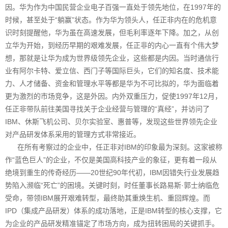
因。华为作为中国民营企业电子百强一直处于领先地位，在1997年的
时候，甚至处于“躺赢”状态。作为华为领头人，任正非内在的危机意
识时刻提醒他，华为虽在高速发展，但毛利率逐年下降。加之，从创
立华为开始，到经历早期的艰难发展，任正非的内心一直有个伟大梦
想，那就是让华为成为世界级领先企业，这些都是内因。当时通信行
业有阿尔卡特、爱立信、西门子等国际巨头，它们的知名度、技术能
力、人才储备、资金和管理水平等都是华为不可比拟的，华为面临着
更为激烈的市场竞争，这是外因。内外双重压力，促使1997年12月，
任正非带队前往美国寻找关于企业经营与管理的“真经”，并访问了
IBM、休斯飞机公司、贝尔实验室、惠普等，发现这些世界领先企业
对产品研发体系采用的管理方式非常接近。
在所有考察过的企业中，任正非对IBM的印象最为深刻。这家被称
作“蓝色巨人”的企业，不仅是美国高科技产业的象征，更有着一段从
绝境到重生的传奇经历——20世纪90年代初，IBM因错失行业发展趋
势陷入濒临“死亡”的困境。关键时刻，时任董事长路易斯·郭士纳临危
受命，带领IBM展开艰难转型，最终助其重焕生机、重回辉煌。而
IPD（集成产品研发）体系的成功落地，正是IBM转型的核心支撑，它
为企业的产品研发精准锚定了市场方向，成为扭转困局的关键抓手。