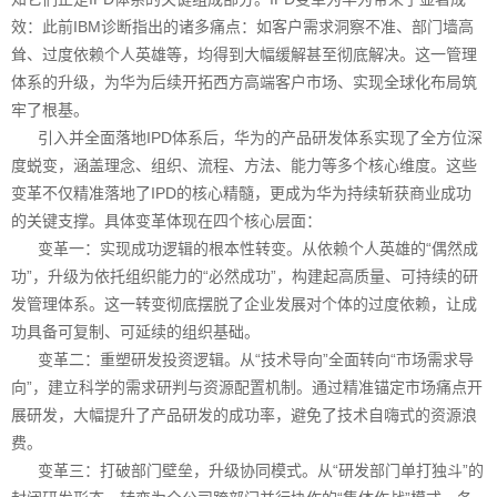
效：此前IBM诊断指出的诸多痛点：如客户需求洞察不准、部门墙高
耸、过度依赖个人英雄等，均得到大幅缓解甚至彻底解决。这一管理
体系的升级，为华为后续开拓西方高端客户市场、实现全球化布局筑
牢了根基。
引入并全面落地IPD体系后，华为的产品研发体系实现了全方位深
度蜕变，涵盖理念、组织、流程、方法、能力等多个核心维度。这些
变革不仅精准落地了IPD的核心精髓，更成为华为持续斩获商业成功
的关键支撑。具体变革体现在四个核心层面：
变革一：实现成功逻辑的根本性转变。从依赖个人英雄的“偶然成
功”，升级为依托组织能力的“必然成功”，构建起高质量、可持续的研
发管理体系。这一转变彻底摆脱了企业发展对个体的过度依赖，让成
功具备可复制、可延续的组织基础。
变革二：重塑研发投资逻辑。从“技术导向”全面转向“市场需求导
向”，建立科学的需求研判与资源配置机制。通过精准锚定市场痛点开
展研发，大幅提升了产品研发的成功率，避免了技术自嗨式的资源浪
费。
变革三：打破部门壁垒，升级协同模式。从“研发部门单打独斗”的